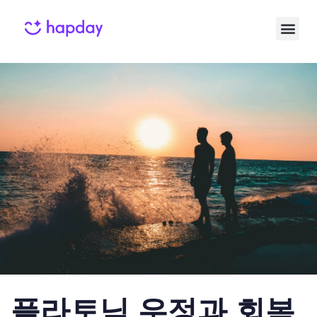
Published
Published
on:
in:
플라토닉 우정과 회복