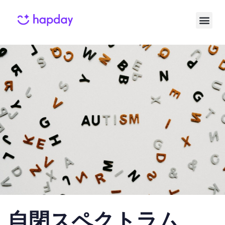
Published
Published
on:
in:
自閉スペクトラム