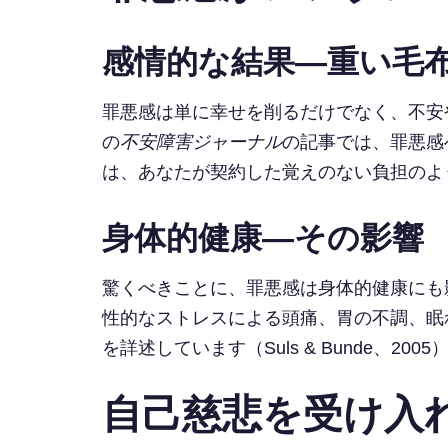
感情的な結果—重い毛
罪悪感は単に幸せを削るだけでなく、不安
の
不安障害ジャーナル
の記事では、罪悪感
は、あなたが契約した覚えのない負担のよ
身体的健康—その影響
驚くべきことに、罪悪感は身体的健康にも
性的なストレスによる頭痛、胃の不調、眠
を詳述しています（Suls & Bunde、20
自己慈悲を受け入れ