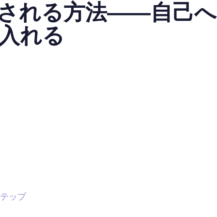
される方法――自己へ
入れる
テップ