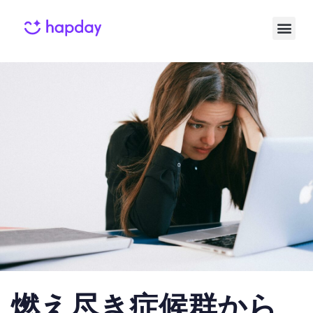
Published
Published
on:
in:
燃え尽き症候群から