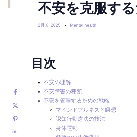
不安を克服する
2月 6, 2025
Mental health
目次
不安の理解
不安障害の種類
不安を管理するための戦略
マインドフルネスと瞑想
認知行動療法の技法
身体運動