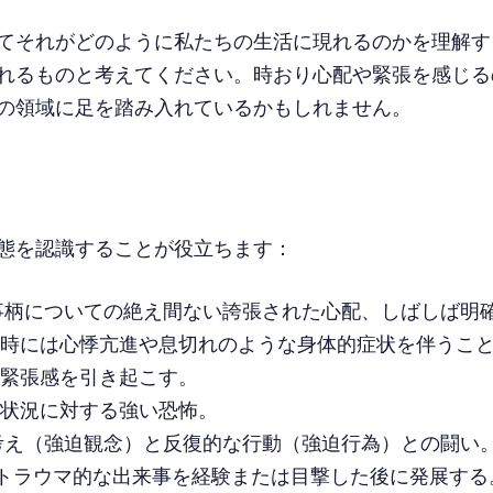
てそれがどのように私たちの生活に現れるのかを理解す
れるものと考えてください。時おり心配や緊張を感じる
の領域に足を踏み入れているかもしれません。
態を認識することが役立ちます：
事柄についての絶え間ない誇張された心配、しばしば明
時には心悸亢進や息切れのような身体的症状を伴うこ
緊張感を引き起こす。
状況に対する強い恐怖。
考え（強迫観念）と反復的な行動（強迫行為）との闘い
トラウマ的な出来事を経験または目撃した後に発展する