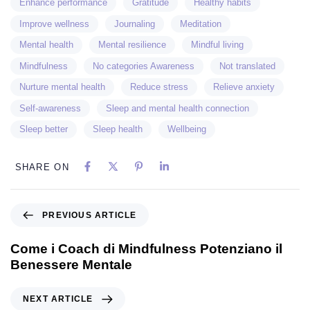
Enhance performance
Gratitude
Healthy habits
Improve wellness
Journaling
Meditation
Mental health
Mental resilience
Mindful living
Mindfulness
No categories Awareness
Not translated
Nurture mental health
Reduce stress
Relieve anxiety
Self-awareness
Sleep and mental health connection
Sleep better
Sleep health
Wellbeing
SHARE ON
PREVIOUS ARTICLE
Come i Coach di Mindfulness Potenziano il
Benessere Mentale
NEXT ARTICLE