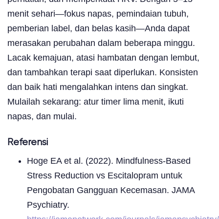
menit sehari—fokus napas, pemindaian tubuh,
pemberian label, dan belas kasih—Anda dapat
merasakan perubahan dalam beberapa minggu.
Lacak kemajuan, atasi hambatan dengan lembut,
dan tambahkan terapi saat diperlukan. Konsisten
dan baik hati mengalahkan intens dan singkat.
Mulailah sekarang: atur timer lima menit, ikuti
napas, dan mulai.
Referensi
Hoge EA et al. (2022). Mindfulness-Based
Stress Reduction vs Escitalopram untuk
Pengobatan Gangguan Kecemasan. JAMA
Psychiatry.