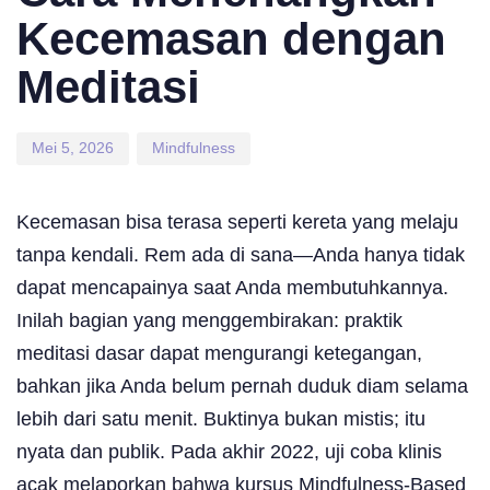
Kecemasan dengan
Meditasi
Mei 5, 2026
Mindfulness
Kecemasan bisa terasa seperti kereta yang melaju
tanpa kendali. Rem ada di sana—Anda hanya tidak
dapat mencapainya saat Anda membutuhkannya.
Inilah bagian yang menggembirakan: praktik
meditasi dasar dapat mengurangi ketegangan,
bahkan jika Anda belum pernah duduk diam selama
lebih dari satu menit. Buktinya bukan mistis; itu
nyata dan publik. Pada akhir 2022, uji coba klinis
acak melaporkan bahwa kursus Mindfulness-Based