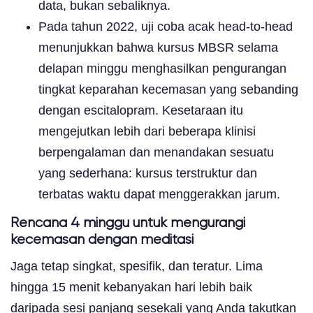
data, bukan sebaliknya.
Pada tahun 2022, uji coba acak head-to-head
menunjukkan bahwa kursus MBSR selama
delapan minggu menghasilkan pengurangan
tingkat keparahan kecemasan yang sebanding
dengan escitalopram. Kesetaraan itu
mengejutkan lebih dari beberapa klinisi
berpengalaman dan menandakan sesuatu
yang sederhana: kursus terstruktur dan
terbatas waktu dapat menggerakkan jarum.
Rencana 4 minggu untuk mengurangi
kecemasan dengan meditasi
Jaga tetap singkat, spesifik, dan teratur. Lima
hingga 15 menit kebanyakan hari lebih baik
daripada sesi panjang sesekali yang Anda takutkan