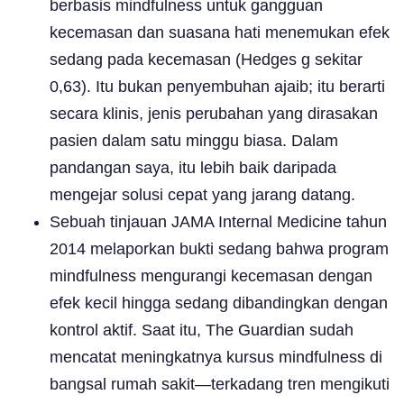
berbasis mindfulness untuk gangguan
kecemasan dan suasana hati menemukan efek
sedang pada kecemasan (Hedges g sekitar
0,63). Itu bukan penyembuhan ajaib; itu berarti
secara klinis, jenis perubahan yang dirasakan
pasien dalam satu minggu biasa. Dalam
pandangan saya, itu lebih baik daripada
mengejar solusi cepat yang jarang datang.
Sebuah tinjauan JAMA Internal Medicine tahun
2014 melaporkan bukti sedang bahwa program
mindfulness mengurangi kecemasan dengan
efek kecil hingga sedang dibandingkan dengan
kontrol aktif. Saat itu, The Guardian sudah
mencatat meningkatnya kursus mindfulness di
bangsal rumah sakit—terkadang tren mengikuti