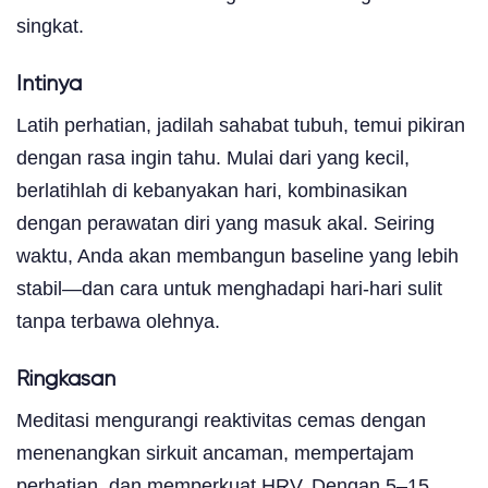
singkat.
Intinya
Latih perhatian, jadilah sahabat tubuh, temui pikiran
dengan rasa ingin tahu. Mulai dari yang kecil,
berlatihlah di kebanyakan hari, kombinasikan
dengan perawatan diri yang masuk akal. Seiring
waktu, Anda akan membangun baseline yang lebih
stabil—dan cara untuk menghadapi hari-hari sulit
tanpa terbawa olehnya.
Ringkasan
Meditasi mengurangi reaktivitas cemas dengan
menenangkan sirkuit ancaman, mempertajam
perhatian, dan memperkuat HRV. Dengan 5–15