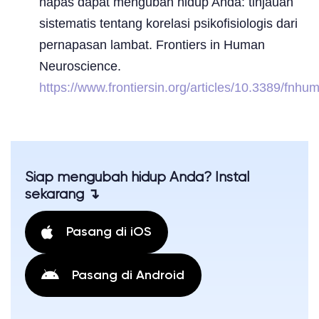
napas dapat mengubah hidup Anda: tinjauan
sistematis tentang korelasi psikofisiologis dari
pernapasan lambat. Frontiers in Human
Neuroscience.
https://www.frontiersin.org/articles/10.3389/fnhu
Siap mengubah hidup Anda? Instal
sekarang ↴
Pasang di iOS
Pasang di Android