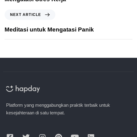
NEXT ARTICLE
Meditasi untuk Mengatasi Panik
Platform yang menggabungkan praktik terbaik untuk
kesejahteraan di satu tempat.