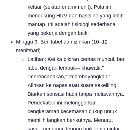
keluar (sekitar enam/menit). Pola ini
mendukung HRV dan baseline yang lebih
mantap. Ini adalah fisiologi sederhana
yang bekerja dengan baik.
Minggu 3: Beri label dan izinkan (10–12
menit/hari)
Latihan: Ketika pikiran cemas muncul, beri
label dengan lembut—“khawatir,”
“merencanakan,” “membayangkan.”
Alihkan ke napas atau suara sekeliling.
Biarkan sensasi hadir tanpa melawannya.
Pendekatan ini melonggarkan
cengkeraman kecemasan cukup untuk
memilih langkah berikutnya. Menurut
saya: menamai dengan baik lebih pintar