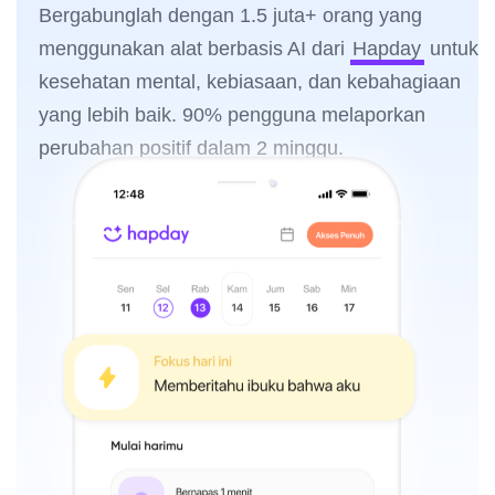
Bergabunglah dengan 1.5 juta+ orang yang
menggunakan alat berbasis AI dari
Hapday
untuk
kesehatan mental, kebiasaan, dan kebahagiaan
yang lebih baik. 90% pengguna melaporkan
perubahan positif dalam 2 minggu.