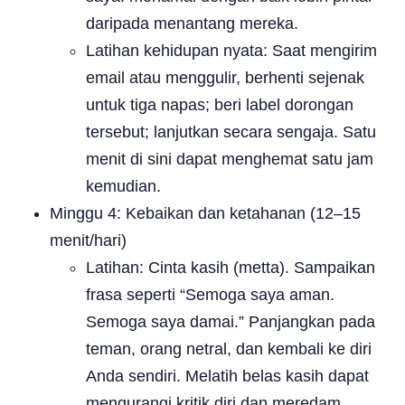
daripada menantang mereka.
Latihan kehidupan nyata: Saat mengirim
email atau menggulir, berhenti sejenak
untuk tiga napas; beri label dorongan
tersebut; lanjutkan secara sengaja. Satu
menit di sini dapat menghemat satu jam
kemudian.
Minggu 4: Kebaikan dan ketahanan (12–15
menit/hari)
Latihan: Cinta kasih (metta). Sampaikan
frasa seperti “Semoga saya aman.
Semoga saya damai.” Panjangkan pada
teman, orang netral, dan kembali ke diri
Anda sendiri. Melatih belas kasih dapat
mengurangi kritik diri dan meredam