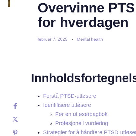
Overvinne PTSD
for hverdagen
februar 7, 2025
Mental health
Innholdsfortegnel
Forstå PTSD-utløsere
Identifisere utløsere
Før en utløserdagbok
Profesjonell vurdering
Strategier for å håndtere PTSD-utløse