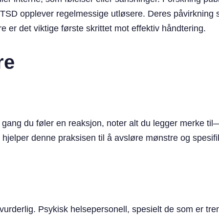
SD opplever regelmessige utløsere. Deres påvirkning spe
 er det viktige første skrittet mot effektiv håndtering.
re
ang du føler en reaksjon, noter alt du legger merke til
hjelper denne praksisen til å avsløre mønstre og spesifik
rderlig. Psykisk helsepersonell, spesielt de som er trent 