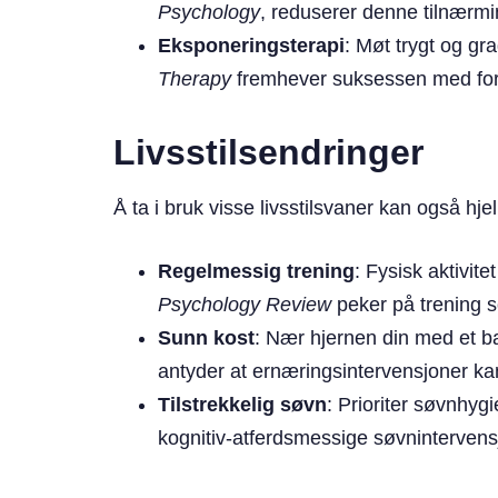
Psychology
, reduserer denne tilnær
Eksponeringsterapi
: Møt trygt og gr
Therapy
fremhever suksessen med forle
Livsstilsendringer
Å ta i bruk visse livsstilsvaner kan også h
Regelmessig trening
: Fysisk aktivi
Psychology Review
peker på trening 
Sunn kost
: Nær hjernen din med et ba
antyder at ernæringsintervensjoner ka
Tilstrekkelig søvn
: Prioriter søvnhyg
kognitiv-atferdsmessige søvnintervens