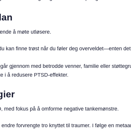
lan
ende å møte utløsere.
u kan finne trøst når du føler deg overveldet—enten det e
u går gjennom med betrodde venner, familie eller støtteg
te i å redusere PTSD-effekter.
gier
D, med fokus på å omforme negative tankemønstre.
 endre forvrengte tro knyttet til traumer. I følge en meta