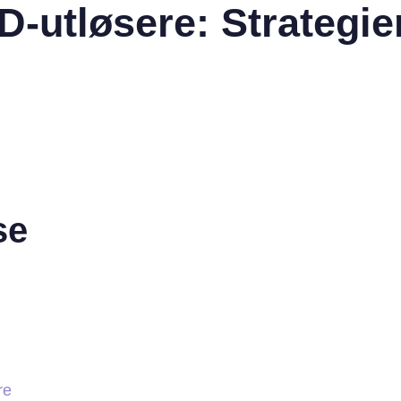
-utløsere: Strategie
se
re