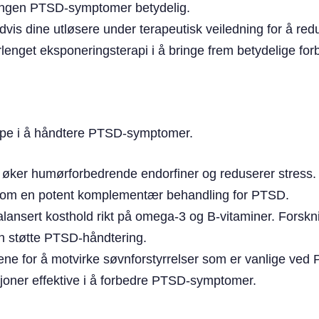
mingen PTSD-symptomer betydelig.
advis dine utløsere under terapeutisk veiledning for å re
nget eksponeringsterapi i å bringe frem betydelige forb
jelpe i å håndtere PTSD-symptomer.
tet øker humørforbedrende endorfiner og reduserer stres
som en potent komplementær behandling for PTSD.
lansert kosthold rikt på omega-3 og B-vitaminer. Forskni
n støtte PTSD-håndtering.
iene for å motvirke søvnforstyrrelser som er vanlige ve
joner effektive i å forbedre PTSD-symptomer.