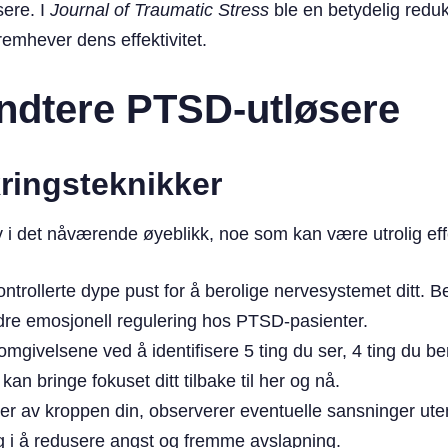
sere. I
Journal of Traumatic Stress
ble en betydelig redu
mhever dens effektivitet.
åndtere PTSD-utløsere
ringsteknikker
 i det nåværende øyeblikk, noe som kan være utrolig effe
ntrollerte dype pust for å berolige nervesystemet ditt. B
bedre emosjonell regulering hos PTSD-pasienter.
givelsene ved å identifisere 5 ting du ser, 4 ting du berø
n bringe fokuset ditt tilbake til her og nå.
 deler av kroppen din, observerer eventuelle sansninger u
g i å redusere angst og fremme avslapning.