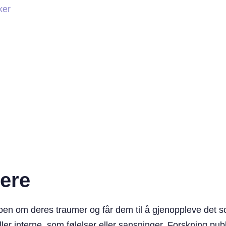
ker
ere
noen om deres traumer og får dem til å gjenoppleve det 
 interne, som følelser eller sansninger. Forskning publ