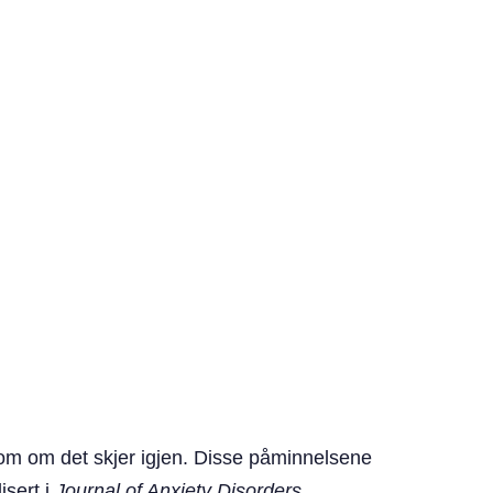
som om det skjer igjen. Disse påminnelsene
isert i
Journal of Anxiety Disorders