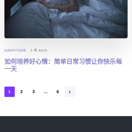
GRATITUDE
1 年 AGO
如何培养好心情：简单日常习惯让你快乐每
一天
1
2
3
…
6