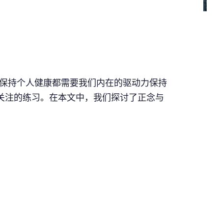
保持个人健康都需要我们内在的驱动力保持
关注的练习。在本文中，我们探讨了正念与