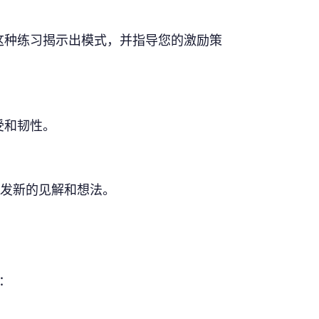
顶部
这种练习揭示出模式，并指导您的激励策
受和韧性。
激发新的见解和想法。
：