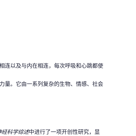
相连以及与内在相连，每次呼吸和心跳都使
力量。它由一系列复杂的生物、情感、社会
神经科学综述
中进行了一项开创性研究，显