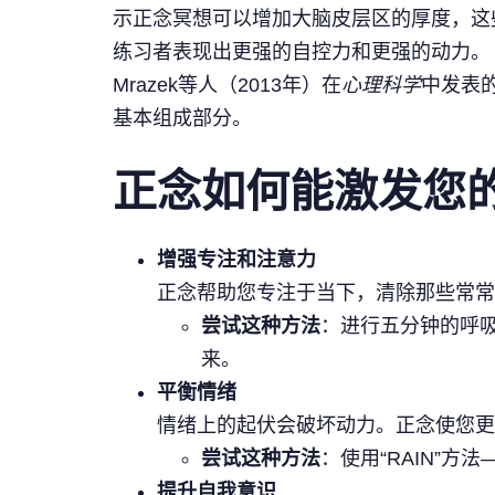
示正念冥想可以增加大脑皮层区的厚度，这些区
练习者表现出更强的自控力和更强的动力。
Mrazek等人（2013年）在
心理科学
中发表
基本组成部分。
正念如何能激发您
增强专注和注意力
正念帮助您专注于当下，清除那些常常
尝试这种方法
：进行五分钟的呼
来。
平衡情绪
情绪上的起伏会破坏动力。正念使您更
尝试这种方法
：使用“RAIN”
提升自我意识