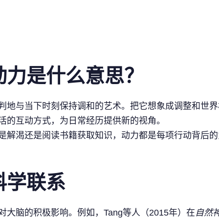
动力是什么意思？
判地与当下时刻保持调和的艺术。把它想象成调整和世界
活的互动方式，为日常经历提供新的视角。
是解渴还是阅读书籍获取知识，动力都是每项行动背后的
科学联系
大脑的积极影响。例如，Tang等人（2015年）在
自然