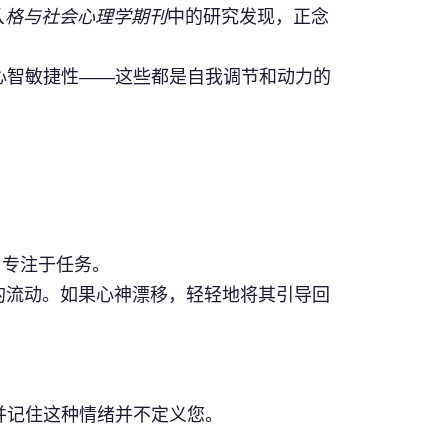
人格与社会心理学期刊
中的研究发现，正念
心智敏捷性——这些都是自我调节和动力的
易专注于任务。
的流动。如果心神漂移，轻轻地将其引导回
，并记住这种情绪并不定义您。