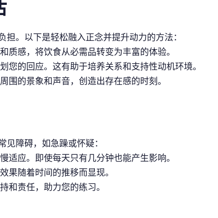
活
负担。以下是轻松融入正念并提升动力的方法：
和质感，将饮食从必需品转变为丰富的体验。
划您的回应。这有助于培养关系和支持性动机环境。
周围的景象和声音，创造出存在感的时刻。
常见障碍，如急躁或怀疑：
慢适应。即使每天只有几分钟也能产生影响。
效果随着时间的推移而显现。
持和责任，助力您的练习。