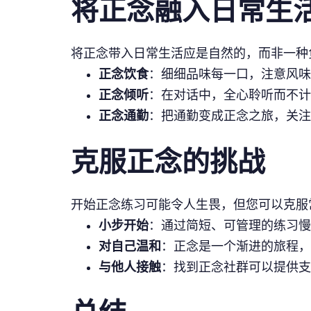
将正念融入日常生
将正念带入日常生活应是自然的，而非一种
正念饮食
：细细品味每一口，注意风味
正念倾听
：在对话中，全心聆听而不计
正念通勤
：把通勤变成正念之旅，关注
克服正念的挑战
开始正念练习可能令人生畏，但您可以克服
小步开始
：通过简短、可管理的练习慢
对自己温和
：正念是一个渐进的旅程，
与他人接触
：找到正念社群可以提供支