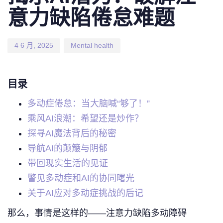
意力缺陷倦怠难题
4 6 月, 2025
Mental health
目录
多动症倦怠：当大脑喊“够了！”
乘风AI浪潮：希望还是炒作？
探寻AI魔法背后的秘密
导航AI的颠簸与阴郁
带回现实生活的见证
瞥见多动症和AI的协同曙光
关于AI应对多动症挑战的后记
那么，事情是这样的——注意力缺陷多动障碍