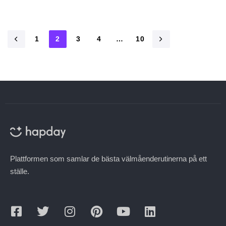
1
2
3
4
…
10
Plattformen som samlar de bästa välmåenderutinerna på ett
ställe.