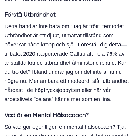
Förstå Utbrändhet
Detta handlar inte bara om ”Jag är trött”-territoriet.
Utbrändhet är ett djupt, utmattat tillstånd som
påverkar både kropp och själ. Föreställ dig detta—
tillbaka 2020 rapporterade Gallup att hela 76% av
anställda kände utbrändhet åtminstone ibland. Kan
du tro det? Ibland undrar jag om det inte är ännu
högre nu. Mer än bara ett modeord, slår utbrändhet
hårdast i de högtrycksjobbytten eller när vår
arbetslivets ”balans” känns mer som en lina.
Vad är en Mental Hälsocoach?
Så vad gör egentligen en mental hälsocoach? Tja,
de är lite som din personliga guide till bättre mental