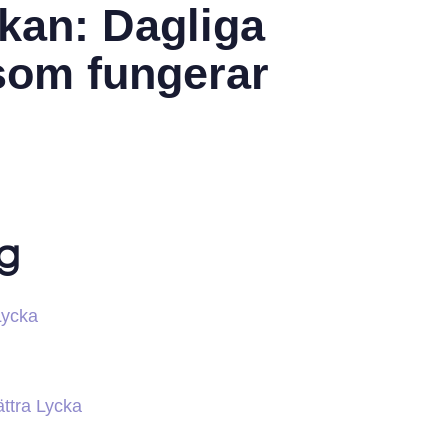
ckan: Dagliga
 som fungerar
ng
Lycka
ättra Lycka