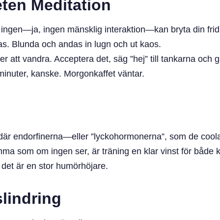
ten Meditation
ingen—ja, ingen mänsklig interaktion—kan bryta din frid
s. Blunda och andas in lugn och ut kaos.
att vandra. Acceptera det, säg ”hej” till tankarna och gå
inuter, kanske. Morgonkaffet väntar.
de där endorfinerna—eller ”lyckohormonerna”, som de coo
ma som om ingen ser, är träning en klar vinst för både kr
det är en stor humörhöjare.
slindring