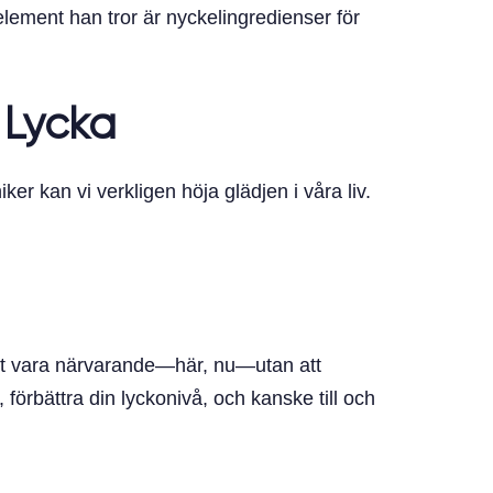
element han tror är nyckelingredienser för
top
 Lycka
ker kan vi verkligen höja glädjen i våra liv.
att vara närvarande—här, nu—utan att
örbättra din lyckonivå, och kanske till och