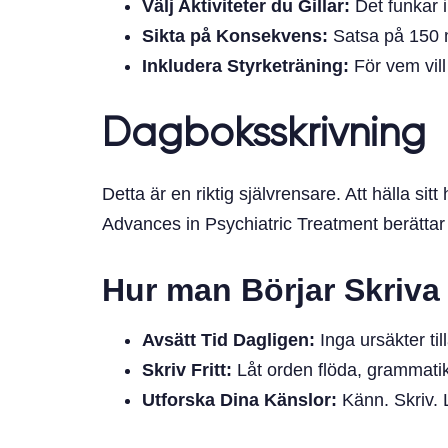
Välj Aktiviteter du Gillar:
Det funkar in
Sikta på Konsekvens:
Satsa på 150 mi
Inkludera Styrketräning:
För vem vill
Dagboksskrivning
Detta är en riktig självrensare. Att hälla si
Advances in Psychiatric Treatment berättar d
Hur man Börjar Skriv
Avsätt Tid Dagligen:
Inga ursäkter ti
Skriv Fritt:
Låt orden flöda, grammati
Utforska Dina Känslor:
Känn. Skriv. 