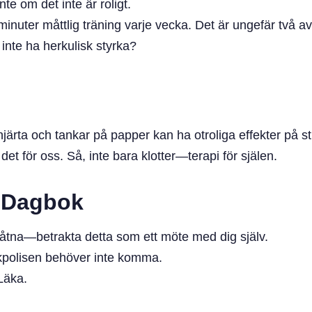
te om det inte är roligt.
nuter måttlig träning varje vecka. Det är ungefär två avsni
 inte ha herkulisk styrka?
tt hjärta och tankar på papper kan ha otroliga effekter på s
et för oss. Så, inte bara klotter—terapi för själen.
a Dagbok
llåtna—betrakta detta som ett möte med dig själv.
kpolisen behöver inte komma.
Läka.