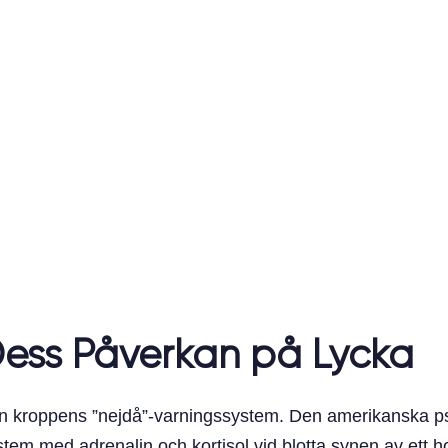
Dess Påverkan på Lycka
unden kroppens ”nejdå”-varningssystem. Den amerikanska 
m med adrenalin och kortisol vid blotta synen av ett hot.