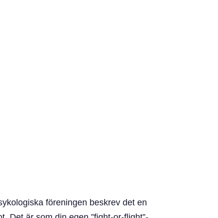
psykologiska föreningen beskrev det en
 Det är som din egen ”fight-or-flight”-