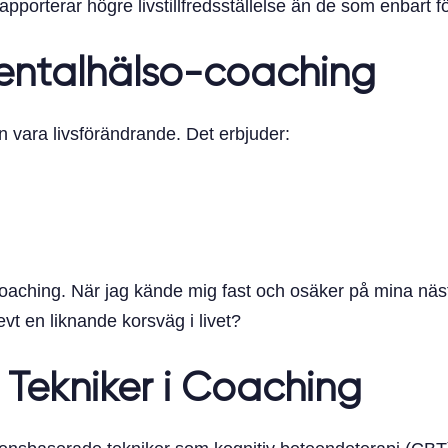
porterar högre livstillfredsställelse än de som enbart förli
entalhälso-coaching
n vara livsförändrande. Det erbjuder:
-coaching. När jag kände mig fast och osäker på mina nä
vt en liknande korsväg i livet?
Tekniker i Coaching