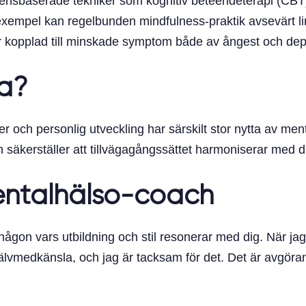
densbaserade tekniker som kognitiv beteendeterapi (CBT)
l exempel kan regelbunden mindfulness-praktik avsevärt l
är kopplad till minskade symptom både av ångest och dep
a?
ner och personlig utveckling har särskilt stor nytta av m
ch säkerställer att tillvägagångssättet harmoniserar med 
Mentalhälso-coach
 någon vars utbildning och stil resonerar med dig. När jag
medkänsla, och jag är tacksam för det. Det är avgöran