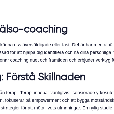
älso-coaching
 känna oss överväldigade eller fast. Det är här mentalh
för att hjälpa dig identifiera och nå dina personliga men
etonar coaching nuet och framtiden och erbjuder verktyg 
: Förstå Skillnaden
rån terapi. Terapi innebär vanligtvis licensierade yrkesu
n, fokuserar på empowerment och att bygga motståndskra
 strategier för att möta livets utmaningar. En nylig studie