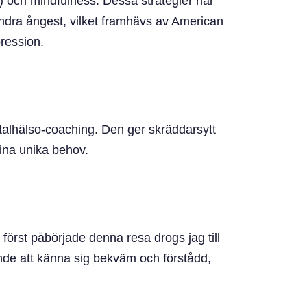
 och mindfulness. Dessa strategier har
indra ångest, vilket framhävs av American
ression.
entalhälso-coaching. Den ger skräddarsytt
dina unika behov.
 först påbörjade denna resa drogs jag till
de att känna sig bekväm och förstådd,