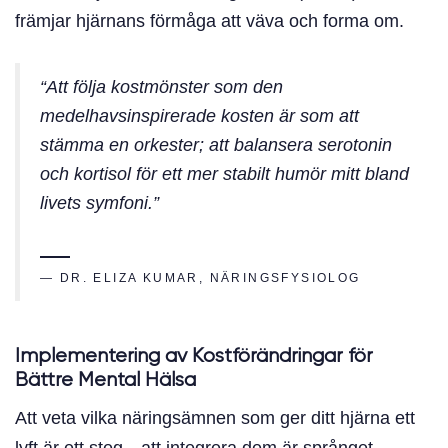
främjar hjärnans förmåga att väva och forma om.
“Att följa kostmönster som den
medelhavsinspirerade kosten är som att
stämma en orkester; att balansera serotonin
och kortisol för ett mer stabilt humör mitt bland
livets symfoni.”
— DR. ELIZA KUMAR, NÄRINGSFYSIOLOG
Implementering av Kostförändringar för
Bättre Mental Hälsa
Att veta vilka näringsämnen som ger ditt hjärna ett
lyft är ett steg—att integrera dem är språnget.