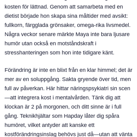
kosten för lättnad. Genom att samarbeta med en
dietist började hon skapa sina måltider med avsikt:
fullkorn, färgglada grönsaker, omega-rika livsmedel.
Några veckor senare märkte Maya inte bara ljusare
humör utan också en motståndskraft i
stresshanteringen som hon inte tidigare känt.
Förändring är inte en blixt från en klar himmel; det är
mer av en soluppgång. Sakta gryende över tid, men
full av påverkan. Här hittar näringspsykiatri sin scen
—att integrera kost i mentalvården. Tänk dig att
klockan är 2 på morgonen, och ditt sinne är i full
gång. Teknikhjältar som Hapday låter dig spåra
humöret, vilket antyder att kanske ett
kostförändringsinslag behövs just då—utan att vänta