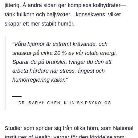
jitterig. Å andra sidan ger komplexa kolhydrater—
tänk fullkorn och baljväxter—konsekvens, vilket
skapar ett mer stabilt humör.
“Våra hjärnor är extremt krävande, och
snaskar på cirka 20 % av vår totala energi.
Sparar du på bränslet, tvingar du den att
arbeta hårdare när stress, ångest och
humörreglering kallar.”
— DR. SARAH CHEN, KLINISK PSYKOLOG
Studier som sprider sig från olika hörn, som National
Institutes of Health, varnar för den förödelse som