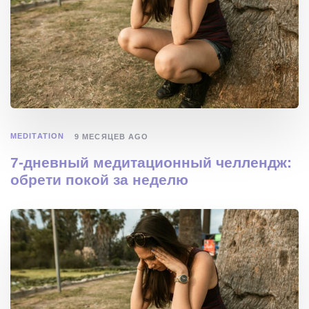
MEDITATION
9 МЕСЯЦЕВ AGO
7-дневный медитационный челлендж:
обрети покой за неделю