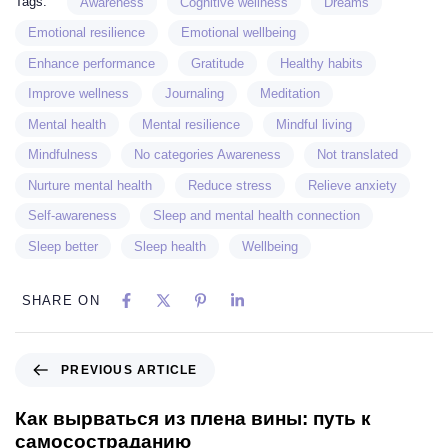
Tags:
Awareness
Cognitive wellness
Dreams
Emotional resilience
Emotional wellbeing
Enhance performance
Gratitude
Healthy habits
Improve wellness
Journaling
Meditation
Mental health
Mental resilience
Mindful living
Mindfulness
No categories Awareness
Not translated
Nurture mental health
Reduce stress
Relieve anxiety
Self-awareness
Sleep and mental health connection
Sleep better
Sleep health
Wellbeing
SHARE ON
PREVIOUS ARTICLE
Как вырваться из плена вины: путь к
самосостраданию