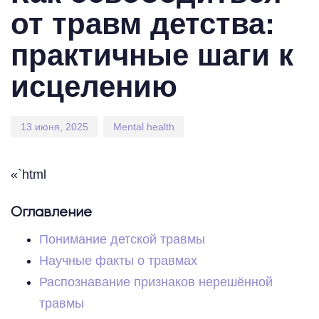
от травм детства:
практичные шаги к
исцелению
13 июня, 2025
Mental health
«`html
Оглавление
Понимание детской травмы
Научные факты о травмах
Распознавание признаков нерешённой
травмы