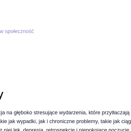
 w społeczność
y
a na głęboko stresujące wydarzenia, które przytłaczają
ie jak wypadki, jak i chroniczne problemy, takie jak ci
niej lęk, depresja, retrospekcje i niepokojące poczucie 