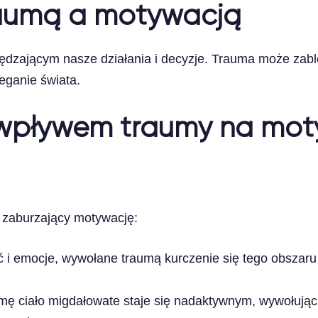
raumą a motywacją
zającym nasze działania i decyzje. Trauma może zablok
eganie świata.
 wpływem traumy na mot
zaburzający motywację:
 i emocje, wywołane traumą kurczenie się tego obszaru
mę ciało migdałowate staje się nadaktywnym, wywołując pr