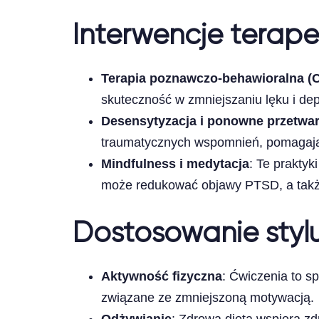
Interwencje terap
Terapia poznawczo-behawioralna (
skuteczność w zmniejszaniu lęku i dep
Desensytyzacja i ponowne przetwa
traumatycznych wspomnień, pomagają
Mindfulness i medytacja
: Te prakty
może redukować objawy PTSD, a takż
Dostosowanie stylu
Aktywność fizyczna
: Ćwiczenia to s
związane ze zmniejszoną motywacją.