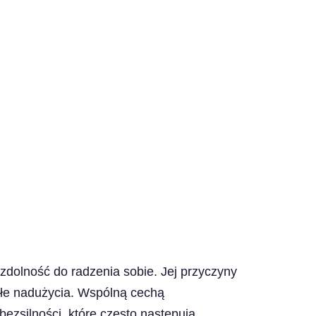
 zdolność do radzenia sobie. Jej przyczyny
ągłe nadużycia. Wspólną cechą
bezsilności, które często następują.