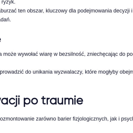
ryzyk.
urzać ten obszar, kluczowy dla podejmowania decyzji i r
adań.
e
ma może wywołać wiarę w bezsilność, zniechęcając do 
prowadzić do unikania wyzwalaczy, które mogłyby obejm
ji po traumie
ozmontowanie zarówno barier fizjologicznych, jak i ps