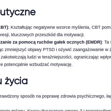
eutyczne
CBT)
: Kształtując negatywne wzorce myślenia, CBT pom
resji, kluczowych przeszkód dla motywacji.
rzanie za pomocą ruchów gałek ocznych (EMDR)
: Ta
c zmniejszyć objawy PTSD i ożywić zaangażowanie w ż
ki zakotwiczają ludzi w teraźniejszości, ograniczając w
e potencjalnie wzbudzać motywację.
 życia
prawdzony sposób na poprawę zdrowia psychicznego, łago