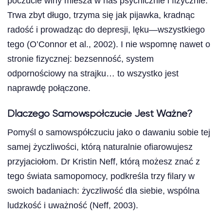
poczucie winy miesza w nas psychicznie i fizycznie.
Trwa zbyt długo, trzyma się jak pijawka, kradnąc
radość i prowadząc do depresji, lęku—wszystkiego
tego (O’Connor et al., 2002). I nie wspomnę nawet o
stronie fizycznej: bezsenność, system
odpornościowy na strajku… to wszystko jest
naprawdę połączone.
Dlaczego Samowspółczucie Jest Ważne?
Pomyśl o samowspółczuciu jako o dawaniu sobie tej
samej życzliwości, którą naturalnie ofiarowujesz
przyjaciołom. Dr Kristin Neff, którą możesz znać z
tego świata samopomocy, podkreśla trzy filary w
swoich badaniach: życzliwość dla siebie, wspólna
ludzkość i uważność (Neff, 2003).