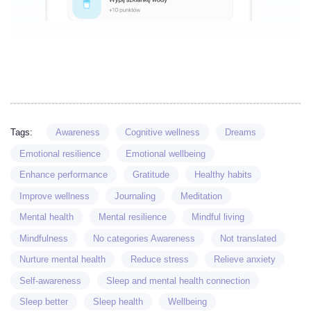
Tags:
Awareness
Cognitive wellness
Dreams
Emotional resilience
Emotional wellbeing
Enhance performance
Gratitude
Healthy habits
Improve wellness
Journaling
Meditation
Mental health
Mental resilience
Mindful living
Mindfulness
No categories Awareness
Not translated
Nurture mental health
Reduce stress
Relieve anxiety
Self-awareness
Sleep and mental health connection
Sleep better
Sleep health
Wellbeing