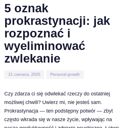
on:
in:
5 oznak
prokrastynacji: jak
rozpoznać i
wyeliminować
zwlekanie
21 czerwca, 2025
Personal growth
Czy zdarza ci się odwlekać rzeczy do ostatniej
możliwej chwili? Uwierz mi, nie jesteś sam.
Prokrastynacja — ten podstępny potwór — zbyt
często wkrada się w nasze życie, wpływając na
naszą produktywność i zdrowie psychiczne. Łatwo