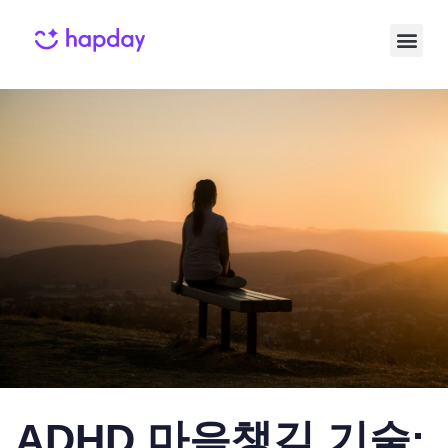
Published
Published
on:
in:
ADHD 마음챙김 기술: