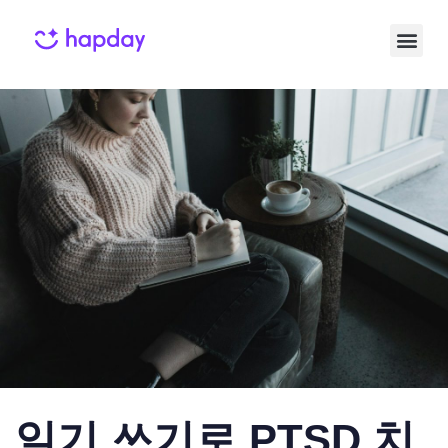
Published
Published
on:
in:
일기 쓰기로 PTSD 치