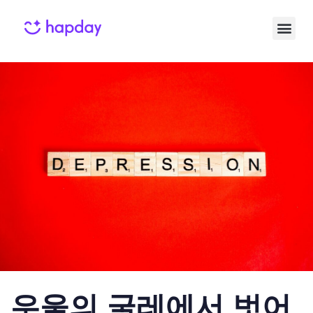
Published
Published
on:
in:
우울의 굴레에서 벗어