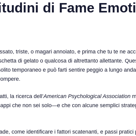
itudini di Fame Emot
essato, triste, o magari annoiato, e prima che tu te ne ac
aschetta di gelato o qualcosa di altrettanto allettante. Q
i solito temporaneo e può farti sentire peggio a lungo and
rrompere.
ti, la ricerca dell’
American Psychological Association
m
 sappi che non sei solo—e che con alcune semplici strategi
, come identificare i fattori scatenanti, e passi pratici 