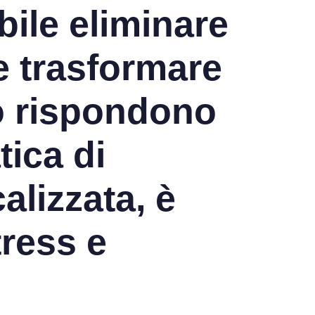
ile eliminare
ile trasformare
po rispondono
tica di
alizzata, è
tress e