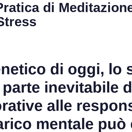
Pratica di Meditazion
Stress
etico di oggi, lo 
arte inevitabile de
ative alle respons
carico mentale può