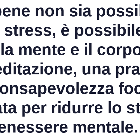
ene non sia possib
 di stress, è possib
 la mente e il cor
ditazione, una pra
consapevolezza foc
ta per ridurre lo s
benessere mentale.