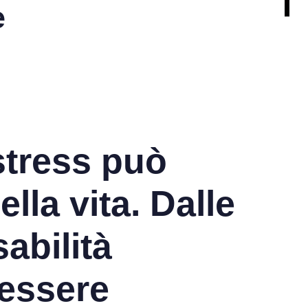
e
stress può
lla vita. Dalle
abilità
 essere