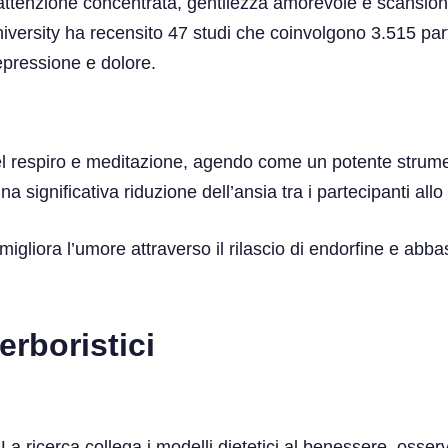
attenzione concentrata, gentilezza amorevole e scansioni
iversity ha recensito 47 studi che coinvolgono 3.515 pa
pressione e dolore.
del respiro e meditazione, agendo come un potente strume
 significativa riduzione dell’ansia tra i partecipanti allo
liora l’umore attraverso il rilascio di endorfine e abbass
erboristici
 La ricerca collega i modelli dietetici al benessere, osser