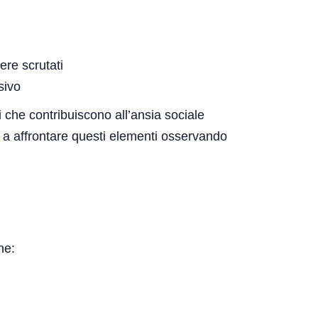
superiore
ere scrutati
sivo
ri che contribuiscono all’ansia sociale
o a affrontare questi elementi osservando
he: