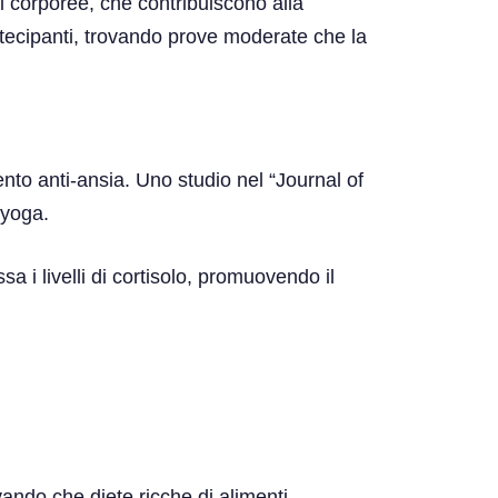
 corporee, che contribuiscono alla
rtecipanti, trovando prove moderate che la
nto anti-ansia. Uno studio nel “Journal of
 yoga.
a i livelli di cortisolo, promuovendo il
vando che diete ricche di alimenti