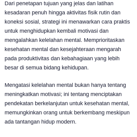
Dari penetapan tujuan yang jelas dan latihan
kesadaran penuh hingga aktivitas fisik rutin dan
koneksi sosial, strategi ini menawarkan cara praktis
untuk menghidupkan kembali motivasi dan
mengalahkan kelelahan mental. Memprioritaskan
kesehatan mental dan kesejahteraan mengarah
pada produktivitas dan kebahagiaan yang lebih
besar di semua bidang kehidupan.
Mengatasi kelelahan mental bukan hanya tentang
meningkatkan motivasi; ini tentang menciptakan
pendekatan berkelanjutan untuk kesehatan mental,
memungkinkan orang untuk berkembang meskipun
ada tantangan hidup modern.