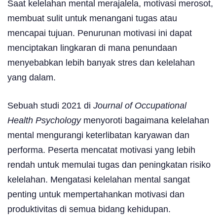
Saat kelelahan mental merajalela, motivasi merosot,
membuat sulit untuk menangani tugas atau
mencapai tujuan. Penurunan motivasi ini dapat
menciptakan lingkaran di mana penundaan
menyebabkan lebih banyak stres dan kelelahan
yang dalam.
Sebuah studi 2021 di
Journal of Occupational
Health Psychology
menyoroti bagaimana kelelahan
mental mengurangi keterlibatan karyawan dan
performa. Peserta mencatat motivasi yang lebih
rendah untuk memulai tugas dan peningkatan risiko
kelelahan. Mengatasi kelelahan mental sangat
penting untuk mempertahankan motivasi dan
produktivitas di semua bidang kehidupan.