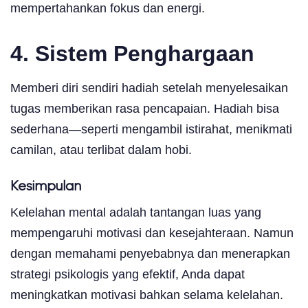
mempertahankan fokus dan energi.
4. Sistem Penghargaan
Memberi diri sendiri hadiah setelah menyelesaikan
tugas memberikan rasa pencapaian. Hadiah bisa
sederhana—seperti mengambil istirahat, menikmati
camilan, atau terlibat dalam hobi.
Kesimpulan
Kelelahan mental adalah tantangan luas yang
mempengaruhi motivasi dan kesejahteraan. Namun
dengan memahami penyebabnya dan menerapkan
strategi psikologis yang efektif, Anda dapat
meningkatkan motivasi bahkan selama kelelahan.