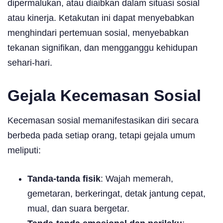
dipermalukan, atau diaibkan dalam situasi sosial
atau kinerja. Ketakutan ini dapat menyebabkan
menghindari pertemuan sosial, menyebabkan
tekanan signifikan, dan mengganggu kehidupan
sehari-hari.
Gejala Kecemasan Sosial
Kecemasan sosial memanifestasikan diri secara
berbeda pada setiap orang, tetapi gejala umum
meliputi:
Tanda-tanda fisik
: Wajah memerah,
gemetaran, berkeringat, detak jantung cepat,
mual, dan suara bergetar.