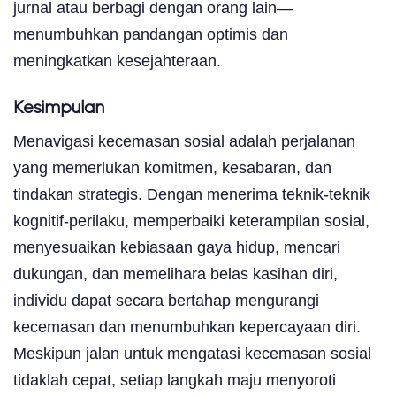
jurnal atau berbagi dengan orang lain—
menumbuhkan pandangan optimis dan
meningkatkan kesejahteraan.
Kesimpulan
Menavigasi kecemasan sosial adalah perjalanan
yang memerlukan komitmen, kesabaran, dan
tindakan strategis. Dengan menerima teknik-teknik
kognitif-perilaku, memperbaiki keterampilan sosial,
menyesuaikan kebiasaan gaya hidup, mencari
dukungan, dan memelihara belas kasihan diri,
individu dapat secara bertahap mengurangi
kecemasan dan menumbuhkan kepercayaan diri.
Meskipun jalan untuk mengatasi kecemasan sosial
tidaklah cepat, setiap langkah maju menyoroti