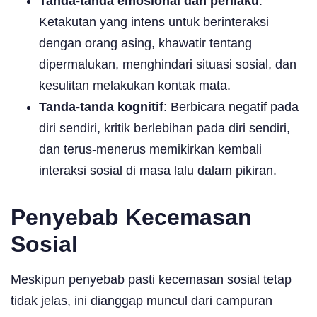
Tanda-tanda emosional dan perilaku
:
Ketakutan yang intens untuk berinteraksi
dengan orang asing, khawatir tentang
dipermalukan, menghindari situasi sosial, dan
kesulitan melakukan kontak mata.
Tanda-tanda kognitif
: Berbicara negatif pada
diri sendiri, kritik berlebihan pada diri sendiri,
dan terus-menerus memikirkan kembali
interaksi sosial di masa lalu dalam pikiran.
Penyebab Kecemasan
Sosial
Meskipun penyebab pasti kecemasan sosial tetap
tidak jelas, ini dianggap muncul dari campuran