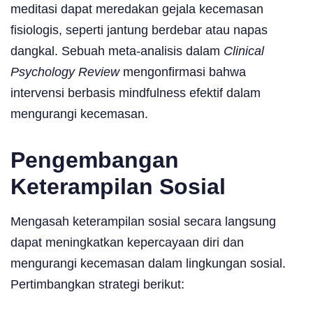
meditasi dapat meredakan gejala kecemasan
fisiologis, seperti jantung berdebar atau napas
dangkal. Sebuah meta-analisis dalam
Clinical
Psychology Review
mengonfirmasi bahwa
intervensi berbasis mindfulness efektif dalam
mengurangi kecemasan.
Pengembangan
Keterampilan Sosial
Mengasah keterampilan sosial secara langsung
dapat meningkatkan kepercayaan diri dan
mengurangi kecemasan dalam lingkungan sosial.
Pertimbangkan strategi berikut: