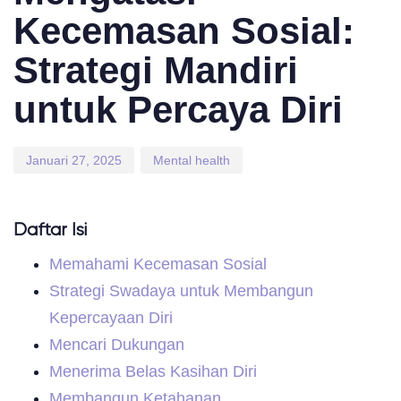
Kecemasan Sosial:
Strategi Mandiri
untuk Percaya Diri
Januari 27, 2025
Mental health
Daftar Isi
Memahami Kecemasan Sosial
Strategi Swadaya untuk Membangun
Kepercayaan Diri
Mencari Dukungan
Menerima Belas Kasihan Diri
Membangun Ketahanan