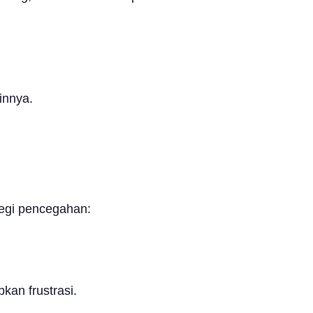
innya.
egi pencegahan:
kan frustrasi.