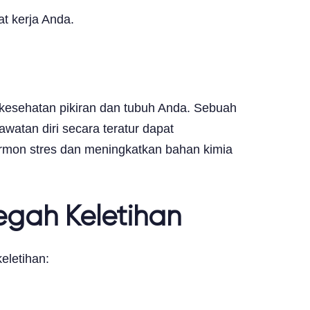
atas
at kerja Anda.
a kesehatan pikiran dan tubuh Anda. Sebuah
atan diri secara teratur dapat
ormon stres dan meningkatkan bahan kimia
egah Keletihan
eletihan: