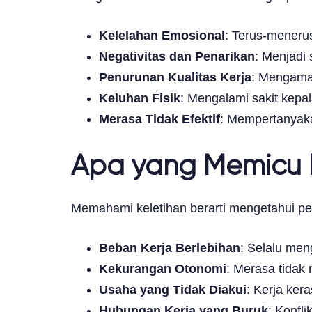
Kelelahan Emosional
: Terus-meneru
Negativitas dan Penarikan
: Menjadi 
Penurunan Kualitas Kerja
: Mengamat
Keluhan Fisik
: Mengalami sakit kepa
Merasa Tidak Efektif
: Mempertanyaka
Apa yang Memicu K
Memahami keletihan berarti mengetahui p
Beban Kerja Berlebihan
: Selalu men
Kekurangan Otonomi
: Merasa tidak 
Usaha yang Tidak Diakui
: Kerja ker
Hubungan Kerja yang Buruk
: Konfl