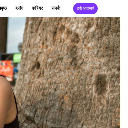
पृष्ठ
ब्लॉग
करियर
संपर्क
इसे आज़माएं