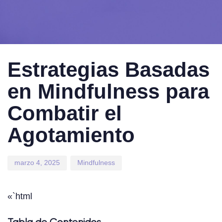
Published
Published
on:
in:
Estrategias Basadas
en Mindfulness para
Combatir el
Agotamiento
marzo 4, 2025
Mindfulness
«`html