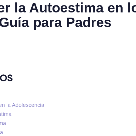
r la Autoestima en l
Guía para Padres
dos
en la Adolescencia
stima
ima
ta