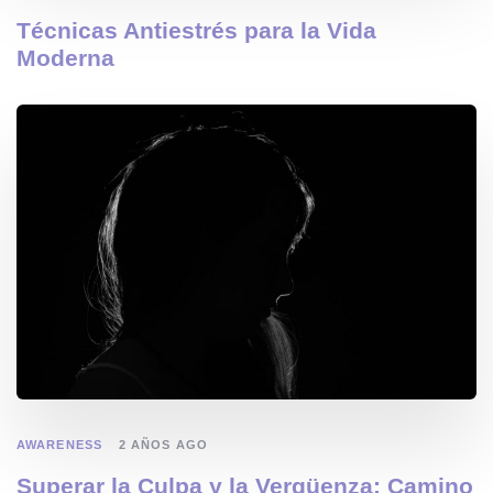
Técnicas Antiestrés para la Vida
Moderna
AWARENESS
2 AÑOS AGO
Superar la Culpa y la Vergüenza: Camino