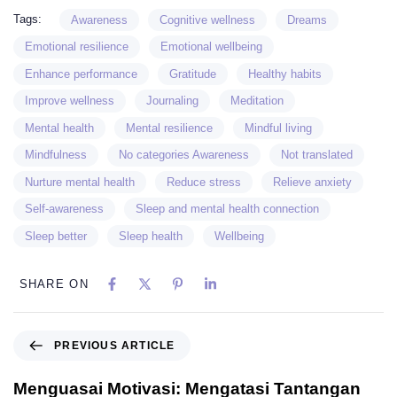
Tags:
Awareness
Cognitive wellness
Dreams
Emotional resilience
Emotional wellbeing
Enhance performance
Gratitude
Healthy habits
Improve wellness
Journaling
Meditation
Mental health
Mental resilience
Mindful living
Mindfulness
No categories Awareness
Not translated
Nurture mental health
Reduce stress
Relieve anxiety
Self-awareness
Sleep and mental health connection
Sleep better
Sleep health
Wellbeing
SHARE ON
PREVIOUS ARTICLE
Menguasai Motivasi: Mengatasi Tantangan