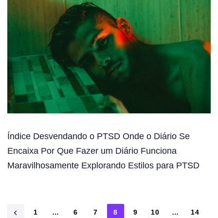
Índice Desvendando o PTSD Onde o Diário Se
Encaixa Por Que Fazer um Diário Funciona
Maravilhosamente Explorando Estilos para PTSD
1
…
6
7
8
9
10
…
14