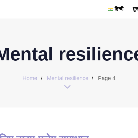
हिन्दी
मुख
Mental resilienc
Home
Mental resilience
Page 4