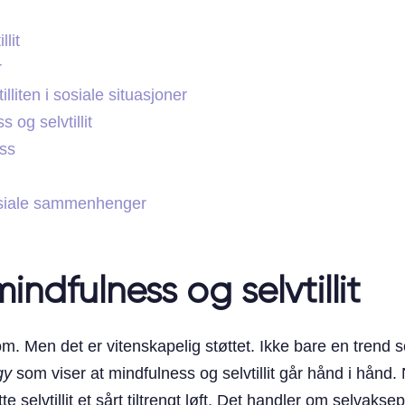
lit
r
lliten i sosiale situasjoner
 og selvtillit
ss
sosiale sammenhenger
ndfulness og selvtillit
m. Men det er vitenskapelig støttet. Ikke bare en trend s
gy
som viser at mindfulness og selvtillit går hånd i hånd.
 selvtillit et sårt tiltrengt løft. Det handler om selvaksep