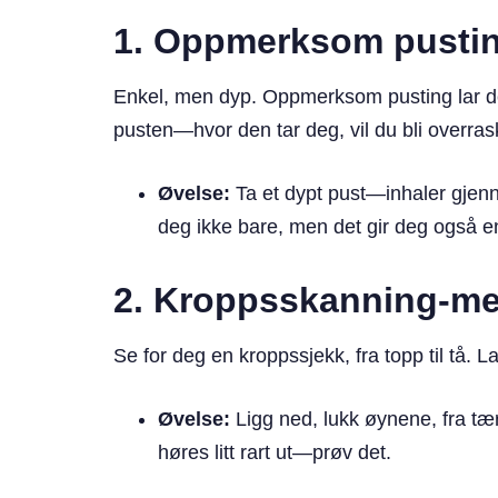
1.
Oppmerksom pusti
Enkel, men dyp. Oppmerksom pusting lar de
pusten—hvor den tar deg, vil du bli overras
Øvelse:
Ta et dypt pust—inhaler gjen
deg ikke bare, men det gir deg også en
2.
Kroppsskanning-me
Se for deg en kroppssjekk, fra topp til tå.
Øvelse:
Ligg ned, lukk øynene, fra tær
høres litt rart ut—prøv det.