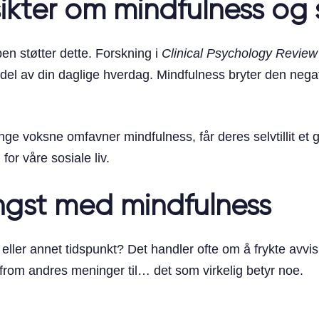
ikter om mindfulness og se
n støtter dette. Forskning i
Clinical Psychology Review
 en del av din daglige hverdag. Mindfulness bryter den neg
ge voksne omfavner mindfulness, får deres selvtillit et go
for våre sosiale liv.
ngst med mindfulness
ler annet tidspunkt? Det handler ofte om å frykte avvisni
from andres meninger til… det som virkelig betyr noe.