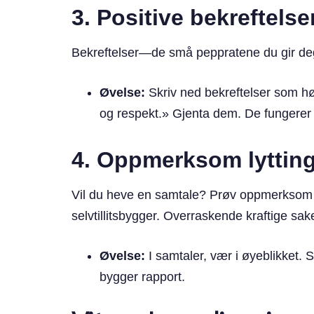
3.
Positive bekreftelse
Bekreftelser—de små peppratene du gir deg
Øvelse:
Skriv ned bekreftelser som høre
og respekt.» Gjenta dem. De fungerer i
4.
Oppmerksom lyttin
Vil du heve en samtale? Prøv oppmerksom ly
selvtillitsbygger. Overraskende kraftige sake
Øvelse:
I samtaler, vær i øyeblikket. S
bygger rapport.