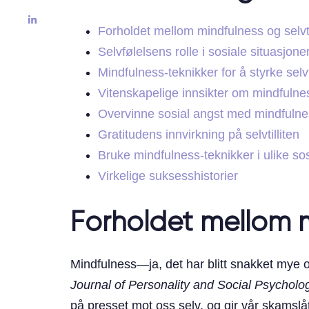
Forholdet mellom mindfulness og selvtil
Selvfølelsens rolle i sosiale situasjone
Mindfulness-teknikker for å styrke selvti
Vitenskapelige innsikter om mindfulness
Overvinne sosial angst med mindfulne
Gratitudens innvirkning på selvtilliten
Bruke mindfulness-teknikker i ulike 
Virkelige suksesshistorier
Forholdet mellom mi
Mindfulness—ja, det har blitt snakket mye o
Journal of Personality and Social Psycholo
på presset mot oss selv, og gir vår skamslåtte