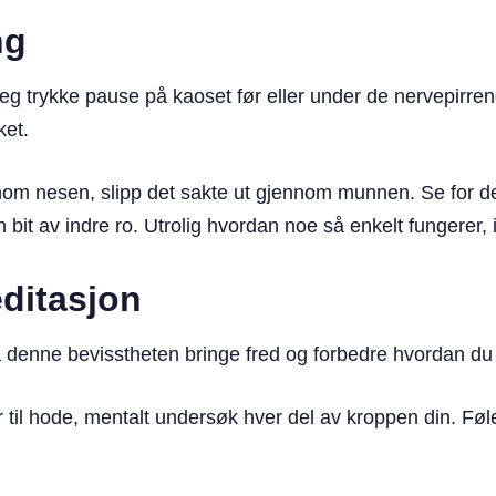
ng
g trykke pause på kaoset før eller under de nervepirre
ket.
nom nesen, slipp det sakte ut gjennom munnen. Se for d
 bit av indre ro. Utrolig hvordan noe så enkelt fungerer, 
ditasjon
 La denne bevisstheten bringe fred og forbedre hvordan du
 til hode, mentalt undersøk hver del av kroppen din. Føl