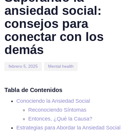
ansiedad social:
consejos para
conectar con los
demás
febrero 5, 2025
Mental health
Tabla de Contenidos
Conociendo la Ansiedad Social
Reconociendo Síntomas
Entonces, ¿Qué la Causa?
Estrategias para Abordar la Ansiedad Social